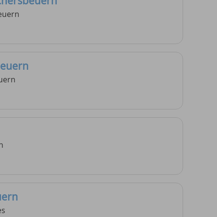
ichersbeuern
euern
beuern
uern
n
uern
es