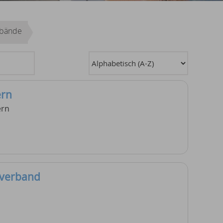
rbände
ern
ern
sverband