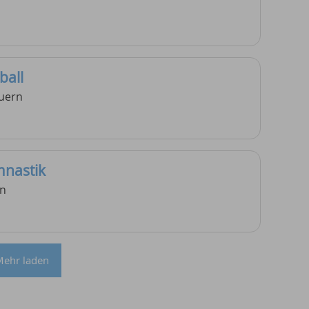
ball
euern
mnastik
rn
ehr laden