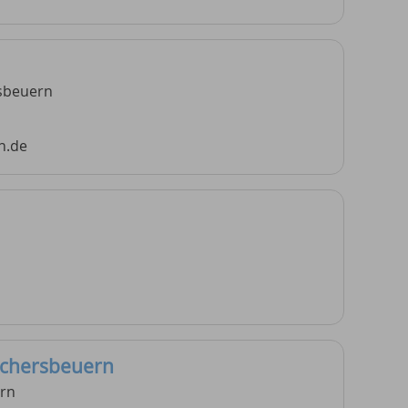
rsbeuern
n.de
ichersbeuern
ern