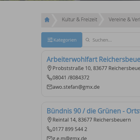
Kultur & Freizeit
Vereine & Ve
Kategorien
Arbeiterwohlfart Reichersbeu
Probststraße 10, 83677 Reichersbeu
08041 /8084372
awo.stefan@gmx.de
Bündnis 90 / die Grünen - Ort
Reintal 14, 83677 Reichersbeuern
0177 899 544 2
g.e.m@gmx.de