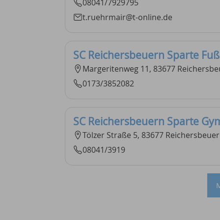
08041/7929795
t.ruehrmair@t-online.de
SC Reichersbeuern Sparte Fuß
Margeritenweg 11, 83677 Reichersb
0173/3852082
SC Reichersbeuern Sparte Gy
Tölzer Straße 5, 83677 Reichersbeue
08041/3919
M