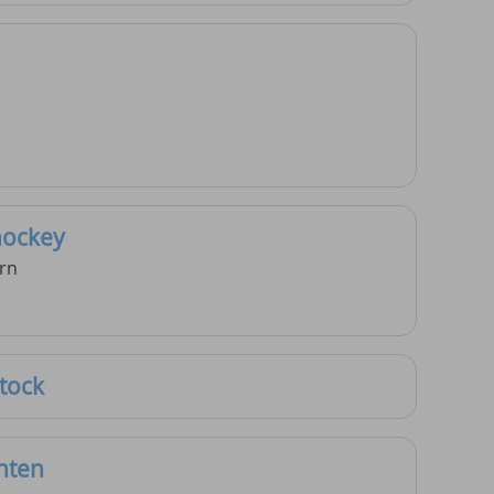
hockey
rn
tock
hten