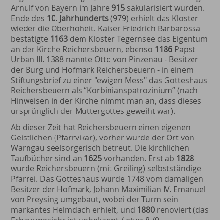
Arnulf von Bayern im Jahre
915
säkularisiert wurden.
Ende des
10. Jahrhunderts
(979) erhielt das Kloster
wieder die Oberhoheit. Kaiser Friedrich Barbarossa
bestätigte
1163
dem Kloster Tegernsee das Eigentum
an der Kirche Reichersbeuern, ebenso
1186
Papst
Urban III. 1388 nannte Otto von Pinzenau - Besitzer
der Burg und Hofmark Reichersbeuern - in einem
Stiftungsbrief zu einer "ewigen Mess" das Gotteshaus
Reichersbeuern als “Korbinians­patrozinium” (nach
Hinweisen in der Kirche nimmt man an, dass dieses
ursprünglich der Muttergottes geweiht war).
Ab dieser Zeit hat Reichersbeuern einen eigenen
Geistlichen (Pfarrvikar), vorher wurde der Ort von
Warngau seelsorgerisch betreut. Die kirchlichen
Taufbücher sind an
1625
vorhanden. Erst ab
1828
wurde Reichersbeuern (mit Greiling) selbstständige
Pfarrei. Das Gotteshaus wurde 1748 vom damaligen
Besitzer der Hofmark, Johann Maximilian IV. Emanuel
von Preysing umgebaut, wobei der Turm sein
markantes Helmdach erhielt, und
1880
renoviert (das
Erbauungs­jahr ist unbekannt / etwa 8./9.