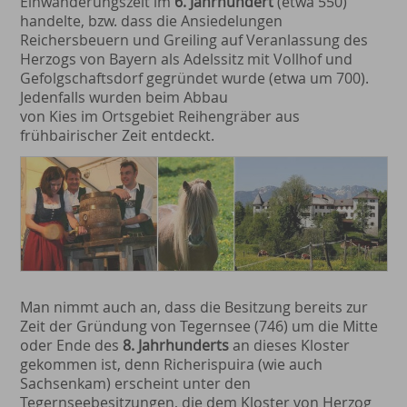
Einwanderungszeit im
6. Jahrhundert
(etwa 550)
handelte, bzw. dass die An­siedelungen
Reichersbeuern und Greiling auf Veranlassung des
Herzogs von Bayern als Adelssitz mit Vollhof und
Gefolgschaftsdorf gegründet wurde (etwa um 700).
Jedenfalls wurden beim Abbau
von Kies im Ortsgebiet Reihengräber aus
frühbairischer Zeit entdeckt.
Man nimmt auch an, dass die Besitzung bereits zur
Zeit der Gründung von Tegernsee (746) um die Mitte
oder Ende des
8. Jahrhunderts
an dieses Kloster
gekommen ist, denn Richerispuira (wie auch
Sachsenkam) erscheint unter den
Tegernseebesitzungen, die dem Kloster von Herzog